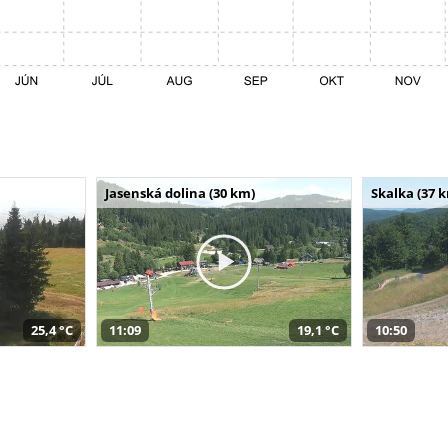
Jasenská dolina (30 km)
Skalka (37 
25,4 °C
11:09
19,1 °C
10:50