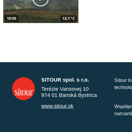
10:55
13,1 °C
SITOUR spol. s r.o.
Sitour I
technolo
Terézie Vansovej 10
974 01 Banská Bystrica
www.sitour.sk
Współpr
narciars