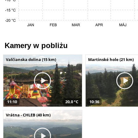
Kamery w pobliżu
Valčianska dolina (15 km)
Martinské hole (21 km)
11:10
20,0 °C
10:36
Vrátna - CHLEB (40 km)