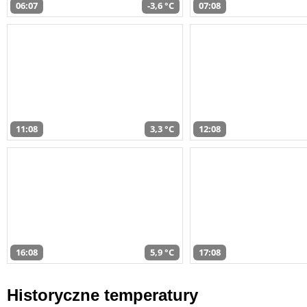
06:07
-3,6 °C
07:08
11:08
3,3 °C
12:08
16:08
5,9 °C
17:08
Historyczne temperatury