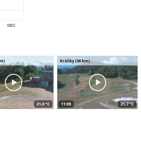
km)
Králiky (38 km)
21,0 °C
11:05
21,7 °C