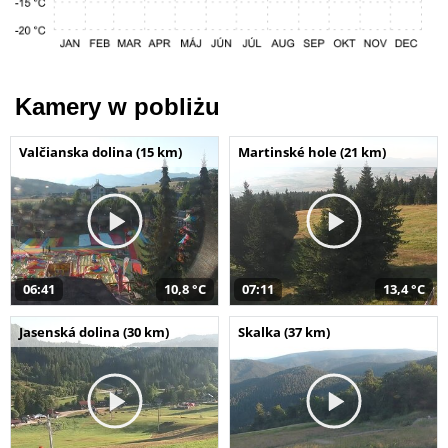
Kamery w pobliżu
Valčianska dolina (15 km)
Martinské hole (21 km)
06:41
10,8 °C
07:11
13,4 °C
Jasenská dolina (30 km)
Skalka (37 km)