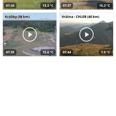
07:33
13,3 °C
07:37
15,2 °C
Králiky (38 km)
Vrátna - CHLEB (40 km)
07:35
15,6 °C
07:44
7,0 °C