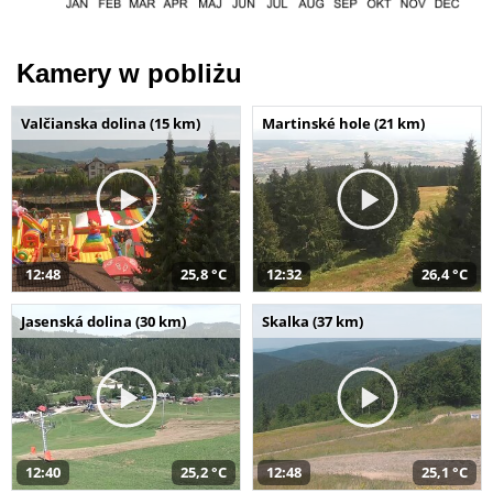
Kamery w pobliżu
Valčianska dolina (15 km)
Martinské hole (21 km)
12:48
25,8 °C
12:32
26,4 °C
Jasenská dolina (30 km)
Skalka (37 km)
12:40
25,2 °C
12:48
25,1 °C