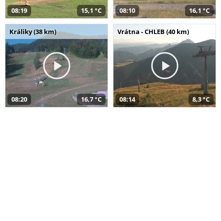
08:19
15,1 °C
08:10
16,1 °C
Králiky (38 km)
Vrátna - CHLEB (40 km)
08:20
16,7 °C
08:14
8,3 °C