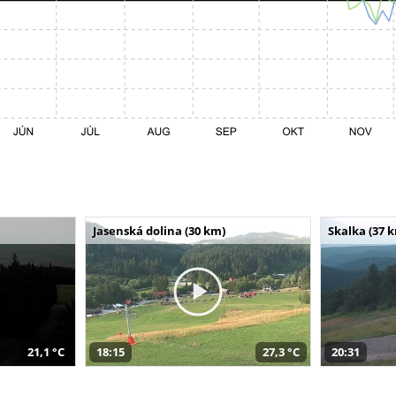
Jasenská dolina (30 km)
Skalka (37 
21,1 °C
18:15
27,3 °C
20:31