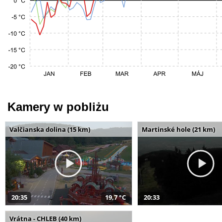
Kamery w pobliżu
Valčianska dolina (15 km)
Martinské hole (21 km)
20:35
19,7 °C
20:33
Vrátna - CHLEB (40 km)