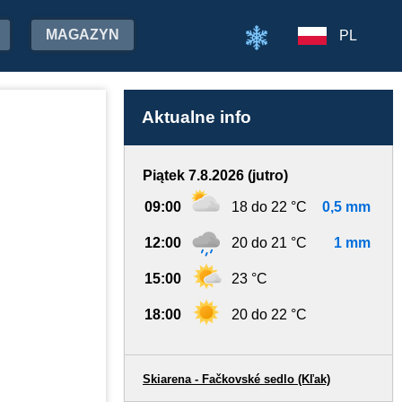
MAGAZYN
PL
Aktualne info
Piątek 7.8.2026 (jutro)
09:00
18 do 22 °C
0,5 mm
12:00
20 do 21 °C
1 mm
15:00
23 °C
18:00
20 do 22 °C
Skiarena - Fačkovské sedlo (Kľak)