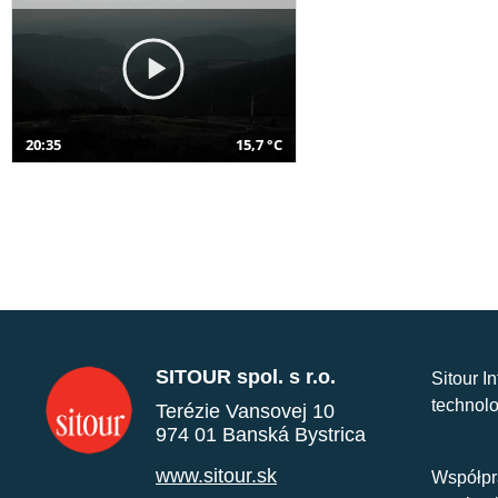
20:35
15,7 °C
SITOUR spol. s r.o.
Sitour I
technolo
Terézie Vansovej 10
974 01 Banská Bystrica
www.sitour.sk
Współpr