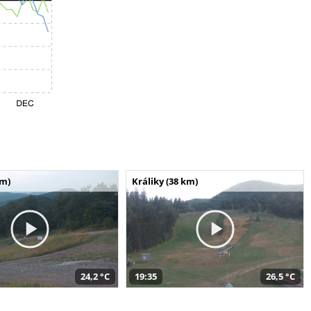
km)
Králiky (38 km)
24,2 °C
19:35
26,5 °C