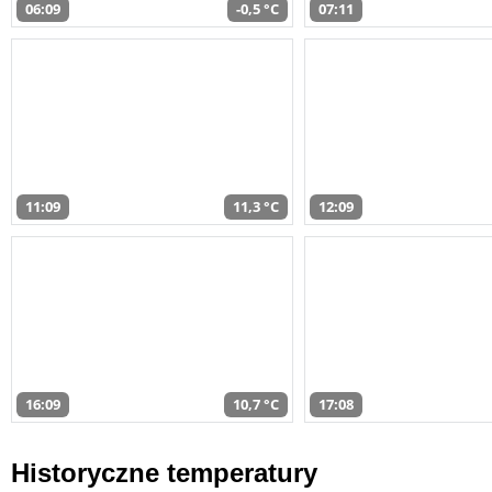
06:09
-0,5 °C
07:11
11:09
11,3 °C
12:09
16:09
10,7 °C
17:08
Historyczne temperatury