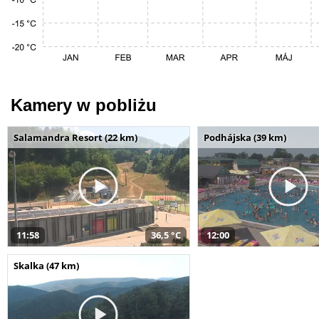
Kamery w pobliżu
Salamandra Resort (22 km)
Podhájska (39 km)
11:58
36,5 °C
12:00
Skalka (47 km)