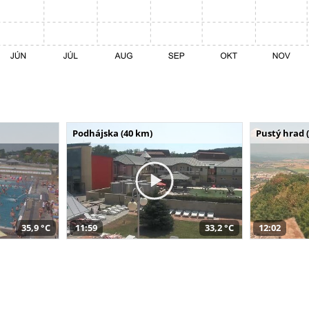
Podhájska (40 km)
Pustý hrad 
35,9 °C
11:59
33,2 °C
12:02