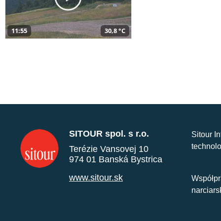
11:55
30,8 °C
SITOUR spol. s r.o.
Sitour I
technolo
Terézie Vansovej 10
974 01 Banská Bystrica
www.sitour.sk
Współpr
narciars