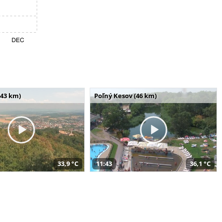
(43 km)
Poľný Kesov (46 km)
33,9 °C
11:43
36,1 °C