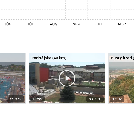
Podhájska (40 km)
Pustý hrad 
35,9 °C
11:59
33,2 °C
12:02