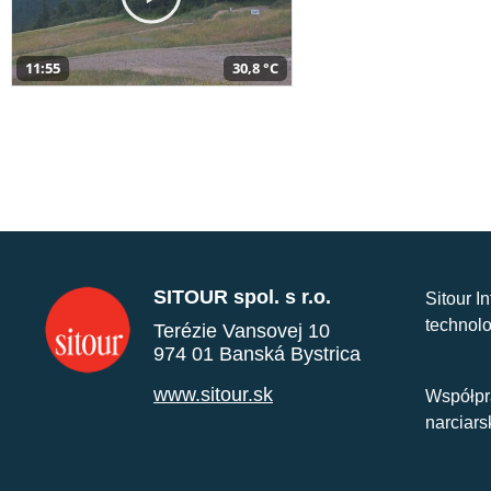
11:55
30,8 °C
SITOUR spol. s r.o.
Sitour I
technolo
Terézie Vansovej 10
974 01 Banská Bystrica
www.sitour.sk
Współpr
narciars