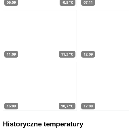
06:09
-0,5 °C
07:11
11:09
11,3 °C
12:09
16:09
10,7 °C
17:08
Historyczne temperatury