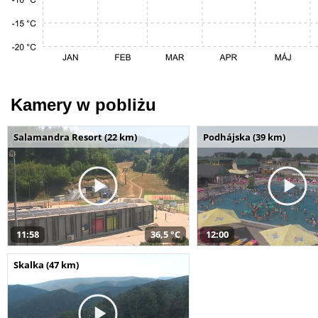
Kamery w pobliżu
Salamandra Resort (22 km)
Podhájska (39 km)
11:58
36,5 °C
12:00
Skalka (47 km)