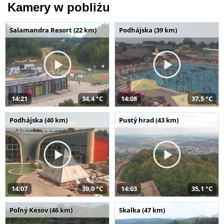
Kamery w pobliżu
Salamandra Resort (22 km)
Podhájska (39 km)
14:21
34,4 °C
14:08
37,5 °C
Podhájska (40 km)
Pustý hrad (43 km)
14:07
39,0 °C
14:03
35,1 °C
Poľný Kesov (46 km)
Skalka (47 km)