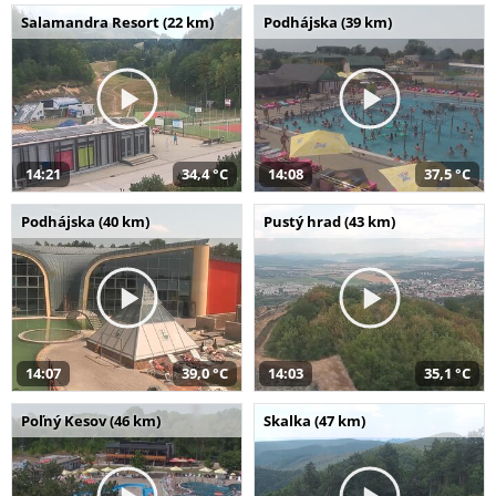
Salamandra Resort (22 km)
Podhájska (39 km)
14:21
34,4 °C
14:08
37,5 °C
Podhájska (40 km)
Pustý hrad (43 km)
14:07
39,0 °C
14:03
35,1 °C
Poľný Kesov (46 km)
Skalka (47 km)