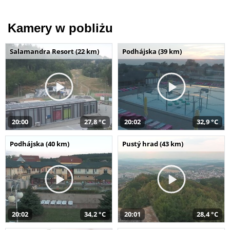
Kamery w pobliżu
Salamandra Resort (22 km)
Podhájska (39 km)
20:00
27,8 °C
20:02
32,9 °C
Podhájska (40 km)
Pustý hrad (43 km)
20:02
34,2 °C
20:01
28,4 °C