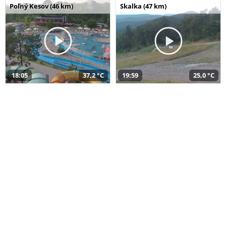
Poľný Kesov (46 km)
Skalka (47 km)
18:05
37,2 °C
19:59
25,0 °C