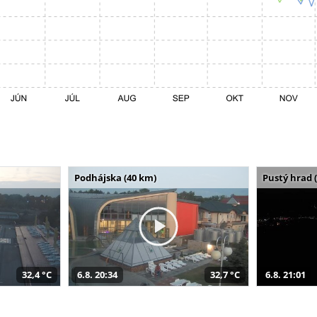
Podhájska (40 km)
Pustý hrad 
32,4 °C
6.8. 20:34
32,7 °C
6.8. 21:01