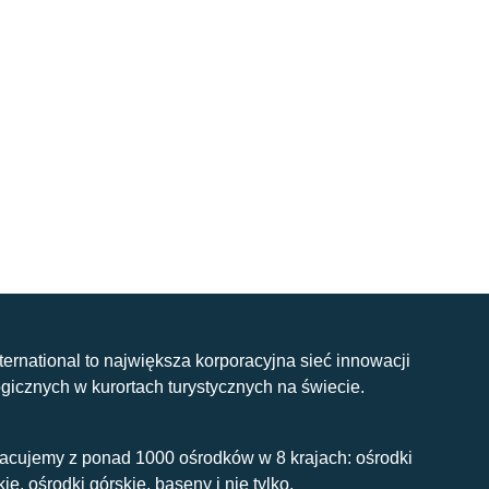
nternational to największa korporacyjna sieć innowacji
gicznych w kurortach turystycznych na świecie.
acujemy z ponad 1000 ośrodków w 8 krajach: ośrodki
kie, ośrodki górskie, baseny i nie tylko.