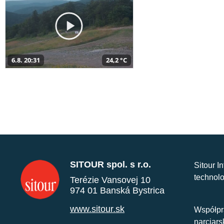
6.8. 20:31
24,2 °C
SITOUR spol. s r.o.
Sitour I
technolo
Terézie Vansovej 10
974 01 Banská Bystrica
www.sitour.sk
Współpr
narciars