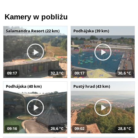
Kamery w pobliżu
Salamandra Resort (22 km)
Podhájska (39 km)
09:17
32,2 °C
09:17
30,6 °C
Podhájska (40 km)
Pustý hrad (43 km)
09:16
26,6 °C
09:02
28,8 °C