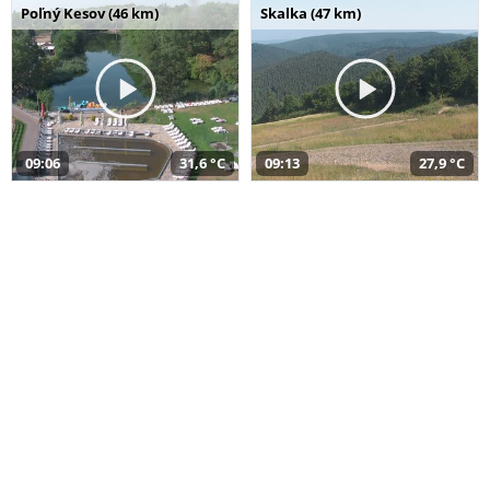
Poľný Kesov (46 km)
Skalka (47 km)
09:06
31,6 °C
09:13
27,9 °C