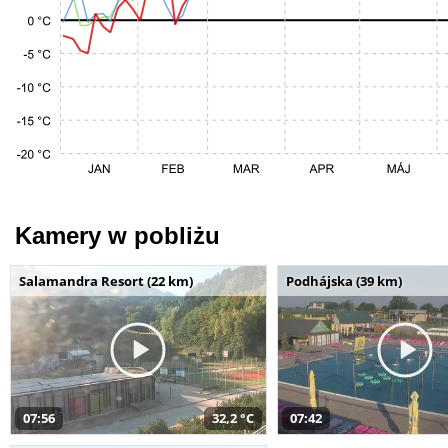
Kamery w pobliżu
Salamandra Resort (22 km)
Podhájska (39 km)
07:56
32,2 °C
07:42