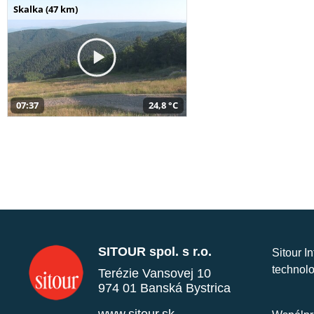
Skalka (47 km)
07:37
24,8 °C
SITOUR spol. s r.o.
Sitour I
technolo
Terézie Vansovej 10
974 01 Banská Bystrica
www.sitour.sk