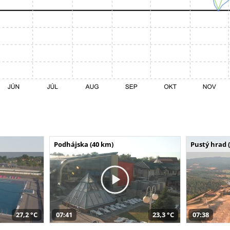
Podhájska (40 km)
Pustý hrad 
27,2 °C
07:41
23,3 °C
07:38