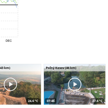
(43 km)
Poľný Kesov (46 km)
24,6 °C
07:46
27,6 °C