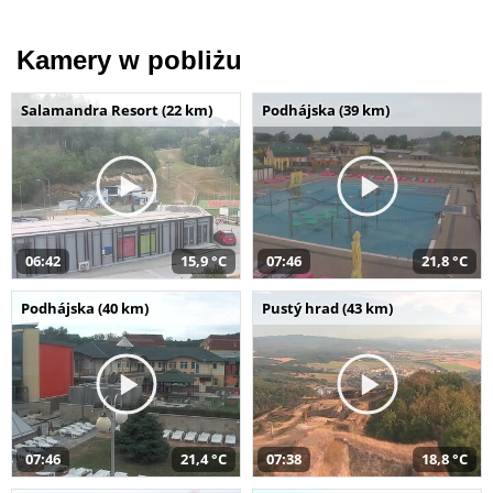
Kamery w pobliżu
Salamandra Resort (22 km)
Podhájska (39 km)
06:42
15,9 °C
07:46
21,8 °C
Podhájska (40 km)
Pustý hrad (43 km)
07:46
21,4 °C
07:38
18,8 °C