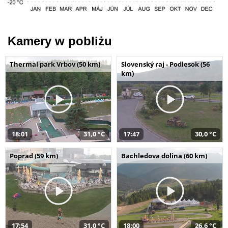
Kamery w pobliżu
Thermal park Vrbov (50 km)
Slovenský raj - Podlesok (56
km)
18:01
31,0 °C
17:47
30,0 °C
Poprad (59 km)
Bachledova dolina (60 km)
17:54
31,0 °C
18:00
26,6 °C