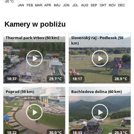
Kamery w pobliżu
Thermal park Vrbov (50 km)
Slovenský raj - Podlesok (56
km)
18:37
29,7 °C
18:17
28,9 °C
Poprad (59 km)
Bachledova dolina (60 km)
18:22
30,0 °C
18:33
25,3 °C