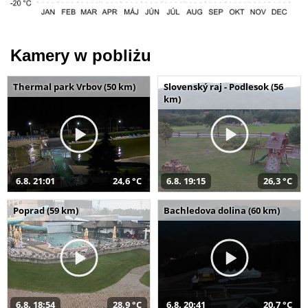
Kamery w pobliżu
Thermal park Vrbov (50 km)
Slovenský raj - Podlesok (56
km)
6.8. 21:01
24,6 °C
6.8. 19:15
26,3 °C
Poprad (59 km)
Bachledova dolina (60 km)
6.8. 18:54
28,9 °C
6.8. 20:41
20,7 °C