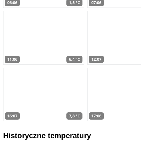
06:06
1,5 °C
07:06
11:06
6,4 °C
12:07
16:07
7,8 °C
17:06
Historyczne temperatury