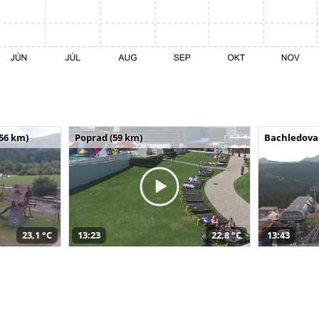
(56 km)
Poprad (59 km)
Bachledova 
23,1 °C
13:23
22,8 °C
13:43