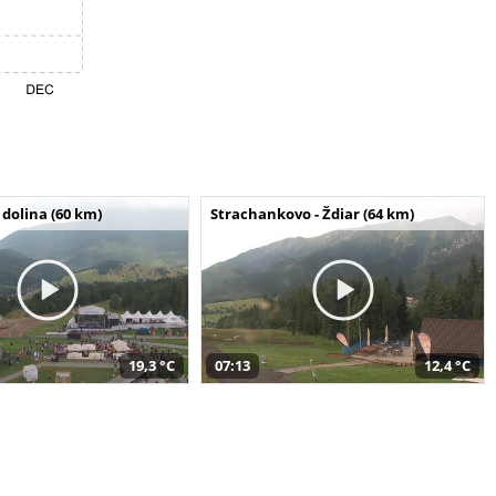
dolina (60 km)
Strachankovo - Ždiar (64 km)
19,3 °C
07:13
12,4 °C