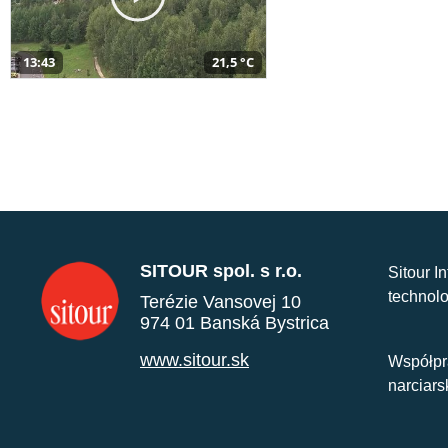
13:43
21,5 °C
SITOUR spol. s r.o.
Sitour I
technolo
Terézie Vansovej 10
974 01 Banská Bystrica
www.sitour.sk
Współpr
narciars