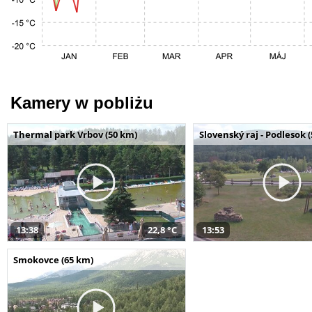
Kamery w pobliżu
Thermal park Vrbov (50 km)
Slovenský raj - Podlesok 
13:38
22,8 °C
13:53
Smokovce (65 km)