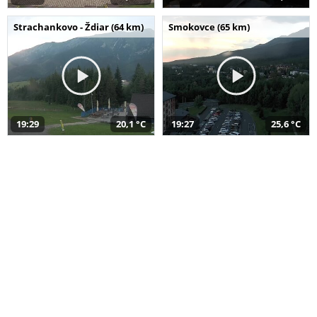
Strachankovo - Ždiar (64 km)
Smokovce (65 km)
19:29
20,1 °C
19:27
25,6 °C