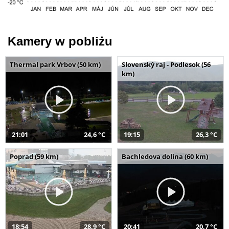
Kamery w pobliżu
Thermal park Vrbov (50 km)
Slovenský raj - Podlesok (56
km)
21:01
24,6 °C
19:15
26,3 °C
Poprad (59 km)
Bachledova dolina (60 km)
18:54
28,9 °C
20:41
20,7 °C