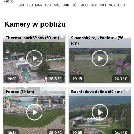
Kamery w pobliżu
Thermal park Vrbov (50 km)
Slovenský raj - Podlesok (56
km)
19:00
28,8 °C
19:15
26,3 °C
Poprad (59 km)
Bachledova dolina (60 km)
18:54
28,9 °C
19:05
24,1 °C