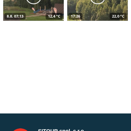
8.8. 07:13
12,4 °C
17:26
22,0 °C