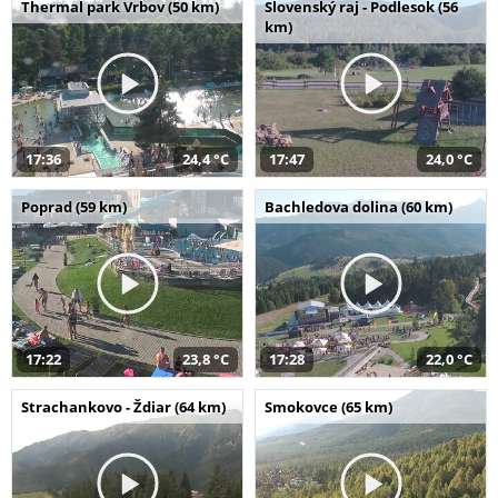
Thermal park Vrbov (50 km)
Slovenský raj - Podlesok (56
km)
17:36
24,4 °C
17:47
24,0 °C
Poprad (59 km)
Bachledova dolina (60 km)
17:22
23,8 °C
17:28
22,0 °C
Strachankovo - Ždiar (64 km)
Smokovce (65 km)