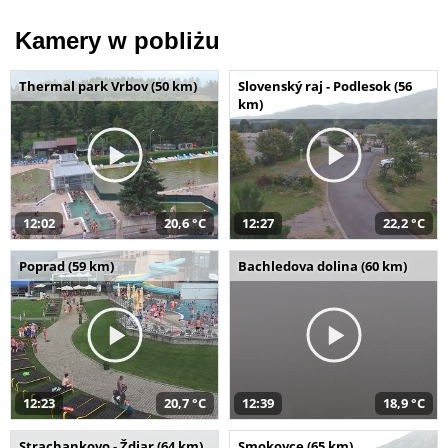
Kamery w pobliżu
Thermal park Vrbov (50 km)
Slovenský raj - Podlesok (56
km)
12:02
20,6 °C
12:27
22,2 °C
Poprad (59 km)
Bachledova dolina (60 km)
12:23
20,7 °C
12:39
18,9 °C
Strachankovo - Ždiar (64 km)
Smokovce (65 km)