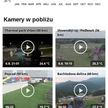
Kamery w pobliżu
Thermal park Vrbov (50 km)
Slovenský raj - Podlesok (56
km)
6.8. 21:01
24,6 °C
6.8. 19:15
26,3 °C
Poprad (59 km)
Bachledova dolina (60 km)
06:23
19,7 °C
06:32
17,7 °C