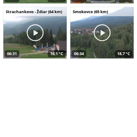
Strachankovo - Ždiar (64 km)
Smokovce (65 km)
06:31
16,1 °C
06:34
18,7 °C