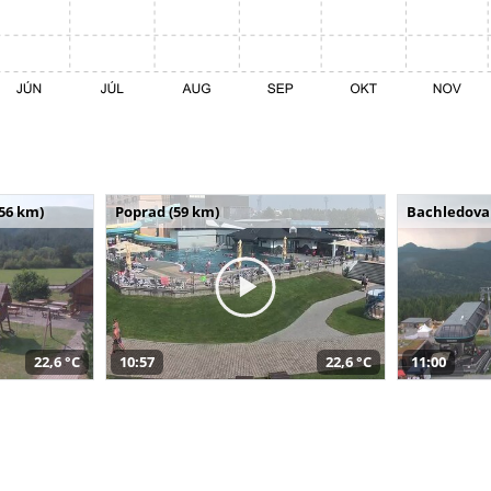
(56 km)
Poprad (59 km)
Bachledova 
22,6 °C
10:57
22,6 °C
11:00