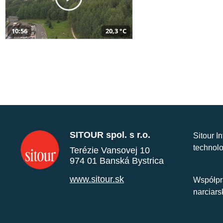
10:56
20,3 °C
SITOUR spol. s r.o.
Sitour I
technolo
Terézie Vansovej 10
974 01 Banská Bystrica
www.sitour.sk
Współpr
narciars