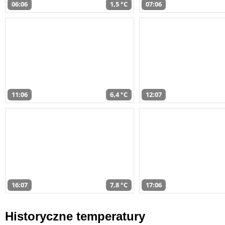
06:06
1,5 °C
07:06
11:06
6,4 °C
12:07
16:07
7,8 °C
17:06
Historyczne temperatury