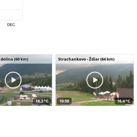
dolina (60 km)
Strachankovo - Ždiar (64 km)
18,2 °C
10:58
16,4 °C