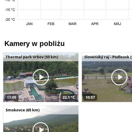
Kamery w pobliżu
Thermal park Vrbov (50 km)
Slovenský raj - Podlesok 
11:00
22,1 °C
10:57
Smokovce (65 km)