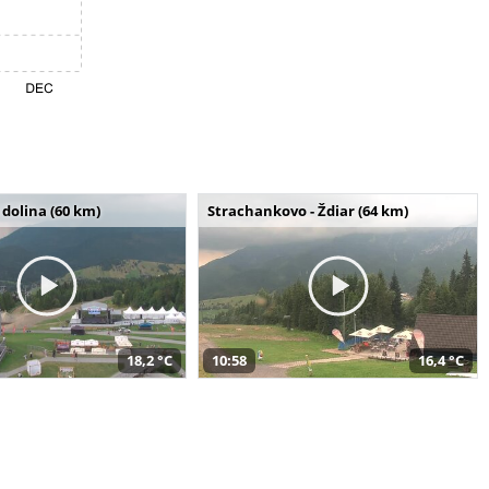
dolina (60 km)
Strachankovo - Ždiar (64 km)
18,2 °C
10:58
16,4 °C