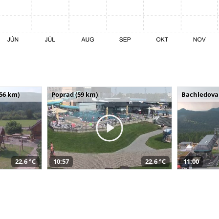
(56 km)
Poprad (59 km)
Bachledova 
22,6 °C
10:57
22,6 °C
11:00