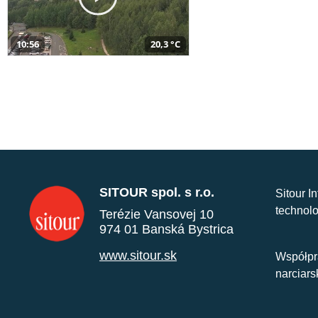
10:56
20,3 °C
SITOUR spol. s r.o.
Sitour I
technolo
Terézie Vansovej 10
974 01 Banská Bystrica
www.sitour.sk
Współpr
narciars