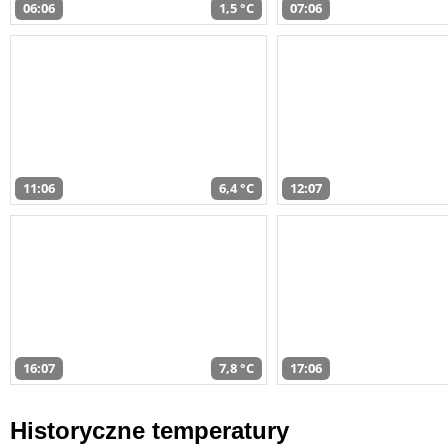
06:06
1,5 °C
07:06
11:06
6,4 °C
12:07
16:07
7,8 °C
17:06
Historyczne temperatury