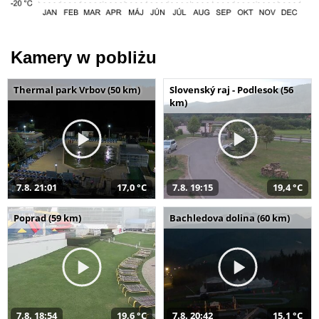
Kamery w pobliżu
Thermal park Vrbov (50 km)
Slovenský raj - Podlesok (56
km)
7.8. 21:01
17,0 °C
7.8. 19:15
19,4 °C
Poprad (59 km)
Bachledova dolina (60 km)
7.8. 18:54
19,6 °C
7.8. 20:42
15,1 °C