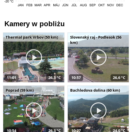
Kamery w pobliżu
Thermal park Vrbov (50 km)
Slovenský raj - Podlesok (56
km)
11:01
26,3 °C
10:57
26,6 °C
Poprad (59 km)
Bachledova dolina (60 km)
10:54
26,3 °C
10:27
24,0 °C