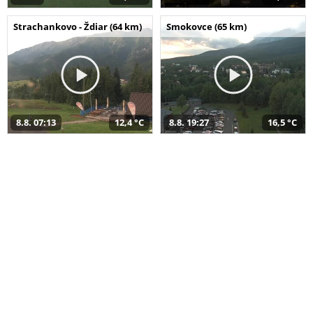
Strachankovo - Ždiar (64 km)
Smokovce (65 km)
8.8. 07:13
12,4 °C
8.8. 19:27
16,5 °C