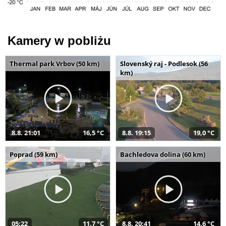
Kamery w pobliżu
Thermal park Vrbov (50 km)
Slovenský raj - Podlesok (56
km)
8.8. 21:01
16,5 °C
8.8. 19:15
19,0 °C
Poprad (59 km)
Bachledova dolina (60 km)
05:22
11,7 °C
8.8. 20:41
14,6 °C