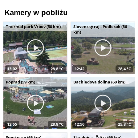
Kamery w pobliżu
Thermal park Vrbov (50 km)
Slovenský raj - Podlesok (56
km)
13:02
28,8 °C
12:42
28,4 °C
Poprad (59 km)
Bachledova dolina (60 km)
12:55
28,8 °C
12:56
25,8 °C
Smokovce (65 km)
Strednica - Ždiar (66 km)