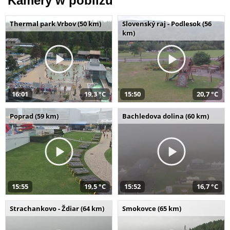
Kamery w pobliżu
Thermal park Vrbov (50 km)
Slovenský raj - Podlesok (56
km)
16:01
19,3 °C
15:50
20,7 °C
Poprad (59 km)
Bachledova dolina (60 km)
15:55
19,5 °C
15:52
16,7 °C
Strachankovo - Ždiar (64 km)
Smokovce (65 km)