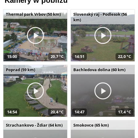
Kamery w pobliżu
Thermal park Vrbov (50 km)
Slovenský raj - Podlesok (56
km)
15:00
20,7 °C
14:51
22,0 °C
Poprad (59 km)
Bachledova dolina (60 km)
14:54
20,4 °C
14:47
17,4 °C
Strachankovo - Ždiar (64 km)
Smokovce (65 km)