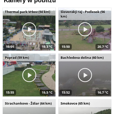
Kamery w pobliżu
Thermal park Vrbov (50 km)
Slovenský raj - Podlesok (56
km)
16:01
19,3 °C
15:50
20,7 °C
Poprad (59 km)
Bachledova dolina (60 km)
15:55
19,5 °C
15:52
16,7 °C
Strachankovo - Ždiar (64 km)
Smokovce (65 km)