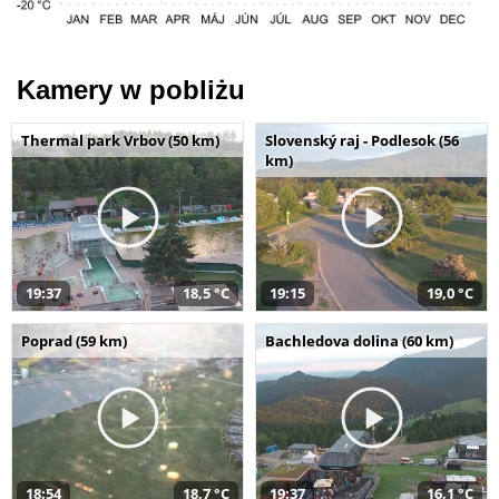
Kamery w pobliżu
Thermal park Vrbov (50 km)
Slovenský raj - Podlesok (56
km)
19:37
18,5 °C
19:15
19,0 °C
Poprad (59 km)
Bachledova dolina (60 km)
18:54
18,7 °C
19:37
16,1 °C