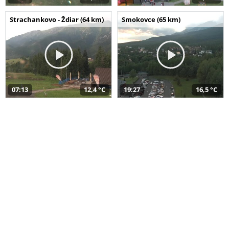
Strachankovo - Ždiar (64 km)
Smokovce (65 km)
07:13
12,4 °C
19:27
16,5 °C