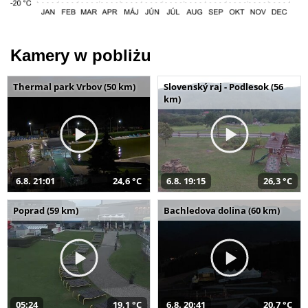
Kamery w pobliżu
Thermal park Vrbov (50 km)
Slovenský raj - Podlesok (56
km)
6.8. 21:01
24,6 °C
6.8. 19:15
26,3 °C
Poprad (59 km)
Bachledova dolina (60 km)
05:24
19,1 °C
6.8. 20:41
20,7 °C