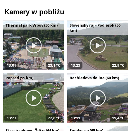
Kamery w pobliżu
Thermal park Vrbov (50 km)
Slovenský raj - Podlesok (56
km)
13:01
23,1 °C
13:23
22,9 °C
Poprad (59 km)
Bachledova dolina (60 km)
13:23
22,8 °C
13:11
19,4 °C
Strachankovo - Ždiar (64 km)
Smokovce (65 km)