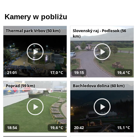
Kamery w pobliżu
Thermal park Vrbov (50 km)
Slovenský raj - Podlesok (56
km)
21:01
17,0 °C
19:15
19,4 °C
Poprad (59 km)
Bachledova dolina (60 km)
18:54
19,6 °C
20:42
15,1 °C