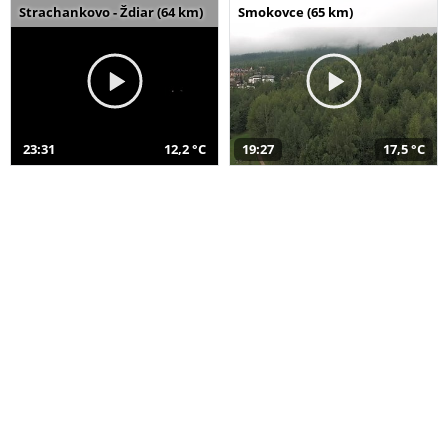
Strachankovo - Ždiar (64 km)
Smokovce (65 km)
23:31
12,2 °C
19:27
17,5 °C