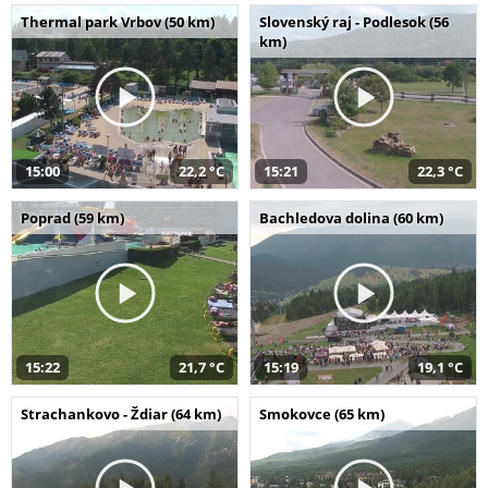
Thermal park Vrbov (50 km)
Slovenský raj - Podlesok (56
km)
15:00
22,2 °C
15:21
22,3 °C
Poprad (59 km)
Bachledova dolina (60 km)
15:22
21,7 °C
15:19
19,1 °C
Strachankovo - Ždiar (64 km)
Smokovce (65 km)