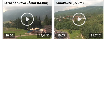
Strachankovo - Ždiar (64 km)
Smokovce (65 km)
10:00
15,4 °C
10:03
21,7 °C