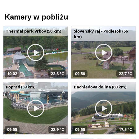
Kamery w pobliżu
Thermal park Vrbov (50 km)
Slovenský raj - Podlesok (56
km)
10:02
22,8 °C
09:58
22,7 °C
Poprad (59 km)
Bachledova dolina (60 km)
09:55
22,9 °C
09:55
17,5 °C