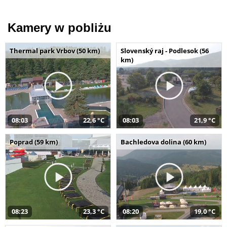
Kamery w pobliżu
Thermal park Vrbov (50 km)
Slovenský raj - Podlesok (56
km)
08:03
22,6 °C
08:03
21,9 °C
Poprad (59 km)
Bachledova dolina (60 km)
08:23
23,3 °C
08:20
19,0 °C