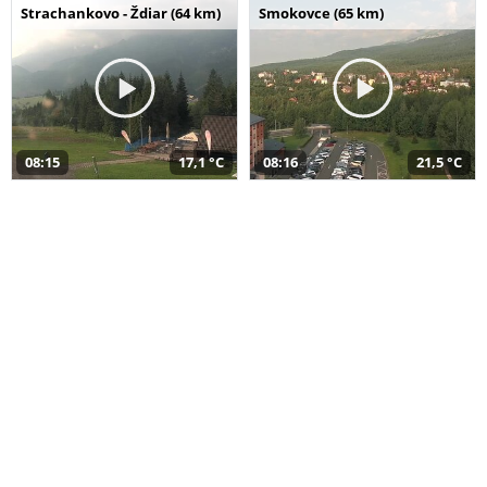
Strachankovo - Ždiar (64 km)
Smokovce (65 km)
08:15
17,1 °C
08:16
21,5 °C