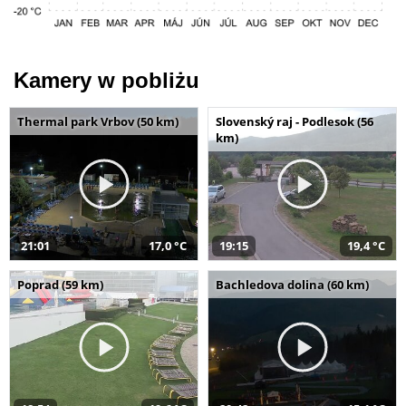
Kamery w pobliżu
Thermal park Vrbov (50 km)
Slovenský raj - Podlesok (56
km)
21:01
17,0 °C
19:15
19,4 °C
Poprad (59 km)
Bachledova dolina (60 km)