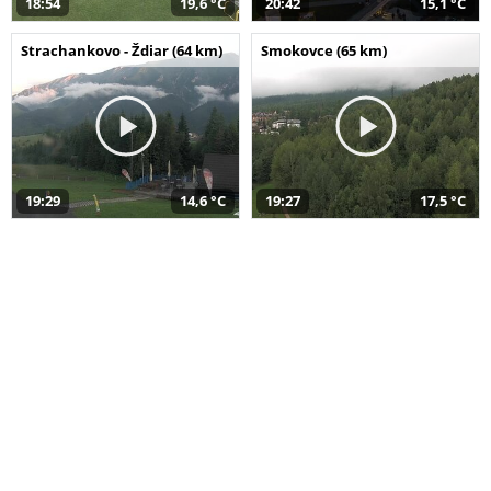
18:54
19,6 °C
20:42
15,1 °C
Strachankovo - Ždiar (64 km)
Smokovce (65 km)
19:29
14,6 °C
19:27
17,5 °C