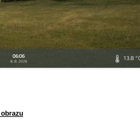
06:06
13.8 °
8. 8. 2026
a obrazu