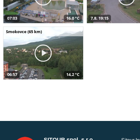
07:03
16,0 °C
7.8. 19:15
Smokovce (65 km)
06:57
14,2 °C
SITOUR spol. s r.o.