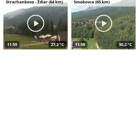
Strachankovo - Ždiar (64 km)
Smokovce (65 km)
11:59
27,2 °C
11:59
30,2 °C