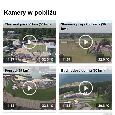
Kamery w pobliżu
Thermal park Vrbov (50 km)
Slovenský raj - Podlesok (56
km)
11:37
32,0 °C
11:57
32,0 °C
Poprad (59 km)
Bachledova dolina (60 km)
11:54
32,3 °C
11:33
30,3 °C