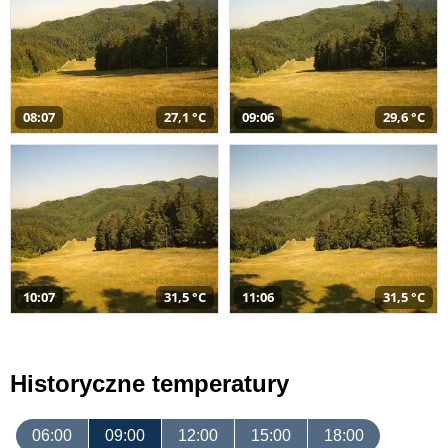
08:07
27,1 °C
09:06
29,6 °C
10:07
31,5 °C
11:06
31,5 °C
Historyczne temperatury
06:00
09:00
12:00
15:00
18:00