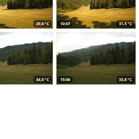
29,6 °C
10:07
31,5 °C
34,0 °C
15:06
33,8 °C