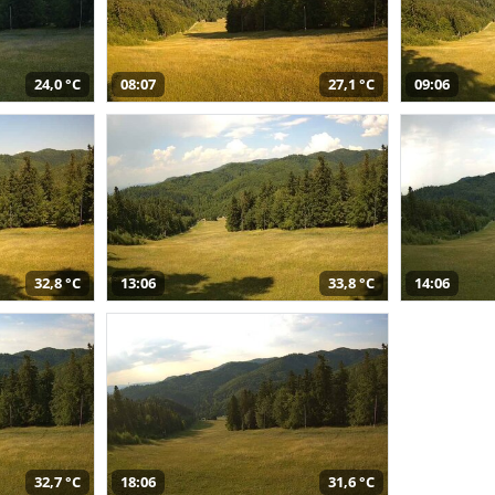
24,0 °C
08:07
27,1 °C
09:06
32,8 °C
13:06
33,8 °C
14:06
32,7 °C
18:06
31,6 °C