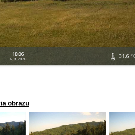
18:06
31.6 °
6. 8. 2026
ria obrazu