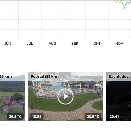
(56 km)
Poprad (59 km)
Bachledova 
26,3 °C
18:54
28,9 °C
20:41