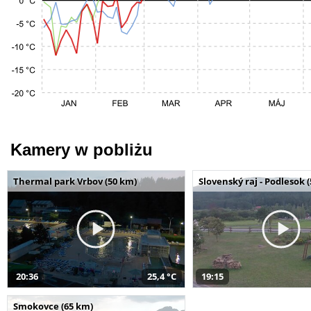
Kamery w pobliżu
Thermal park Vrbov (50 km)
Slovenský raj - Podlesok 
20:36
25,4 °C
19:15
Smokovce (65 km)