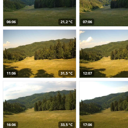
06:06
21,2 °C
07:06
11:06
31,5 °C
12:07
16:06
33,5 °C
17:06