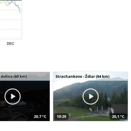
dolina (60 km)
Strachankovo - Ždiar (64 km)
20,7 °C
19:29
20,1 °C