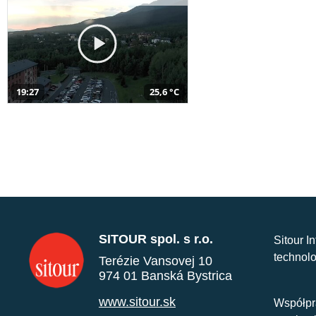
19:27
25,6 °C
SITOUR spol. s r.o.
Sitour I
technolo
Terézie Vansovej 10
974 01 Banská Bystrica
www.sitour.sk
Współpr