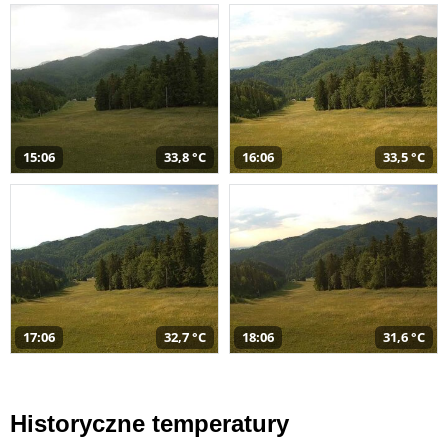
15:06
33,8 °C
16:06
33,5 °C
17:06
32,7 °C
18:06
31,6 °C
Historyczne temperatury