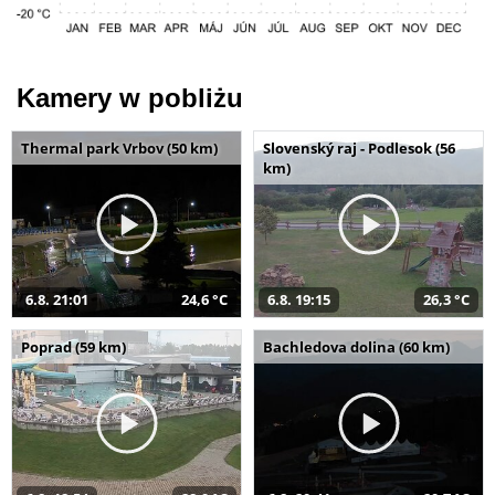
Kamery w pobliżu
Thermal park Vrbov (50 km)
Slovenský raj - Podlesok (56
km)
6.8. 21:01
24,6 °C
6.8. 19:15
26,3 °C
Poprad (59 km)
Bachledova dolina (60 km)