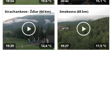
18:54
19,6 °C
20:42
15,1 °C
Strachankovo - Ždiar (64 km)
Smokovce (65 km)
19:29
14,6 °C
19:27
17,5 °C