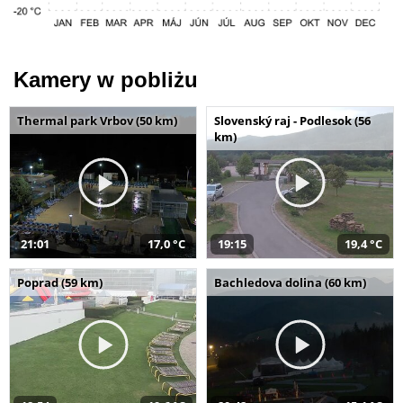
Kamery w pobliżu
Thermal park Vrbov (50 km)
Slovenský raj - Podlesok (56
km)
21:01
17,0 °C
19:15
19,4 °C
Poprad (59 km)
Bachledova dolina (60 km)