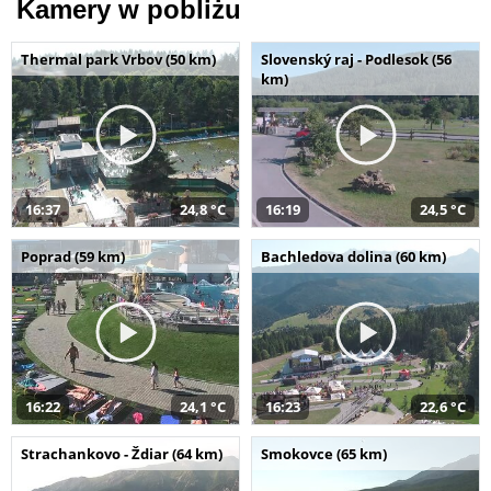
Kamery w pobliżu
Thermal park Vrbov (50 km)
Slovenský raj - Podlesok (56
km)
16:37
24,8 °C
16:19
24,5 °C
Poprad (59 km)
Bachledova dolina (60 km)
16:22
24,1 °C
16:23
22,6 °C
Strachankovo - Ždiar (64 km)
Smokovce (65 km)