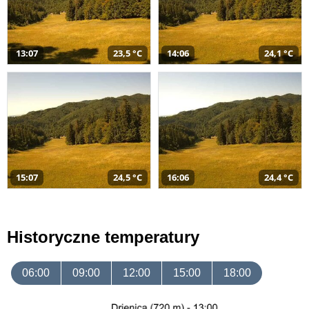
13:07
23,5 °C
14:06
24,1 °C
15:07
24,5 °C
16:06
24,4 °C
Historyczne temperatury
06:00
09:00
12:00
15:00
18:00