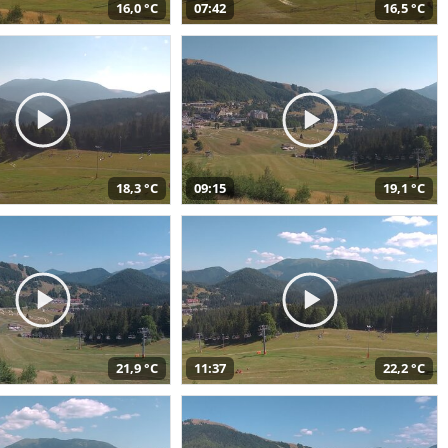
16,0 °C
07:42
16,5 °C
18,3 °C
09:15
19,1 °C
21,9 °C
11:37
22,2 °C