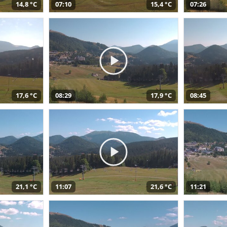
14,8 °C
07:10
15,4 °C
07:26
17,6 °C
08:29
17,9 °C
08:45
21,1 °C
11:07
21,6 °C
11:21