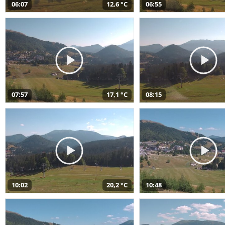
06:07
12,6 °C
06:55
07:57
17,1 °C
08:15
10:02
20,2 °C
10:48