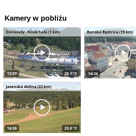
Kamery w pobliżu
Donovaly - Nová hoľa (1 km)
Banská Bystrica (15 km)
13:57
25,1 °C
14:34
Jasenská dolina (22 km)
14:26
23,0 °C