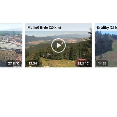
Malinô Brdo (20 km)
Králiky (21 
27,8 °C
13:54
22,5 °C
14:35