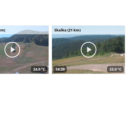
km)
Skalka (21 km)
24,0 °C
14:29
23,0 °C