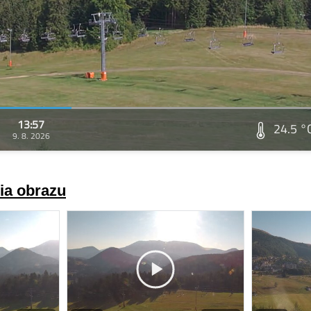
13:57
24.5 °
9. 8. 2026
ria obrazu