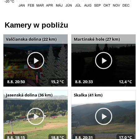
Kamery w pobliżu
Valčianska dolina (22 km)
Martinské hole (27 km)
8.8. 20:50
15,2 °C
8.8. 20:33
12,4 °C
Jasenská dolina (36 km)
Skalka (41 km)
8.8. 18:15
18,8 °C
8.8. 20:31
17,0 °C