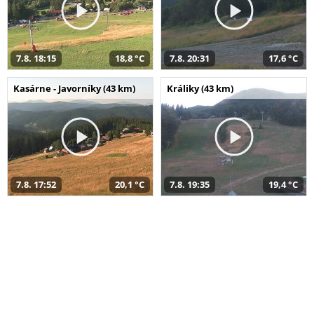
7.8. 18:15
18,8 °C
7.8. 20:31
17,6 °C
Kasárne - Javorníky (43 km)
Králiky (43 km)
7.8. 17:52
20,1 °C
7.8. 19:35
19,4 °C